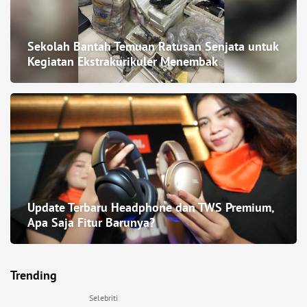
Sekolah Bantah Temuan Ratusan Senjata untuk
Kegiatan Ekstrakurikuler Menembak
Update Terbaru Headphone dan TWS Premium,
Apa Saja Fitur Barunya?
Trending
Selebriti