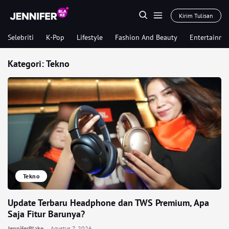
Kirim Tulisan
Selebriti
K-Pop
Lifestyle
Fashion And Beauty
Entertainme
Kategori:
Tekno
Tekno
Update Terbaru Headphone dan TWS Premium, Apa
Saja Fitur Barunya?
JenniferBlake
Agustus 7, 2026