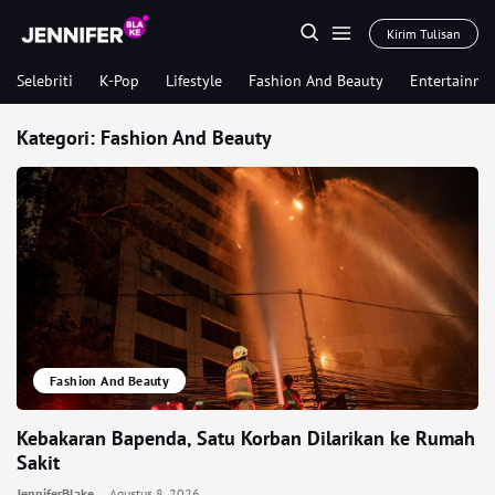
Kirim Tulisan
Selebriti
K-Pop
Lifestyle
Fashion And Beauty
Entertainme
Kategori:
Fashion And Beauty
Fashion And Beauty
Kebakaran Bapenda, Satu Korban Dilarikan ke Rumah
Sakit
JenniferBlake
Agustus 8, 2026