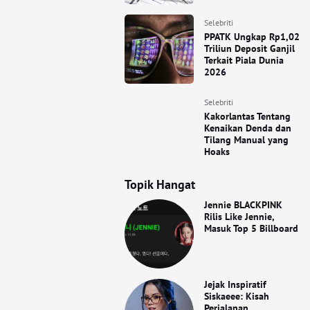
Selebriti
PPATK Ungkap Rp1,02
Triliun Deposit Ganjil
Terkait Piala Dunia
2026
Selebriti
Kakorlantas Tentang
Kenaikan Denda dan
Tilang Manual yang
Hoaks
Topik Hangat
Jennie BLACKPINK
Rilis Like Jennie,
Masuk Top 5 Billboard
Jejak Inspiratif
Siskaeee: Kisah
Perjalanan,