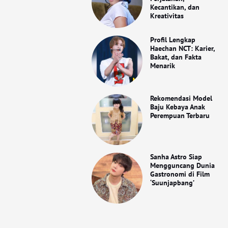
Kecantikan, dan
Kreativitas
Profil Lengkap
Haechan NCT: Karier,
Bakat, dan Fakta
Menarik
Rekomendasi Model
Baju Kebaya Anak
Perempuan Terbaru
Sanha Astro Siap
Mengguncang Dunia
Gastronomi di Film
‘Suunjapbang’