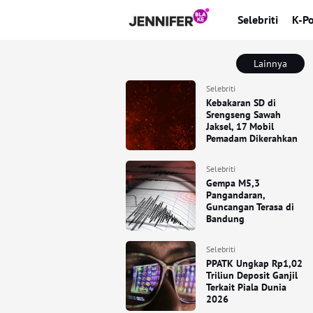
Selebriti
K-P
Lainnya
Selebriti
Kebakaran SD di
Srengseng Sawah
Jaksel, 17 Mobil
Pemadam Dikerahkan
Selebriti
Gempa M5,3
Pangandaran,
Guncangan Terasa di
Bandung
Selebriti
PPATK Ungkap Rp1,02
Triliun Deposit Ganjil
Terkait Piala Dunia
2026