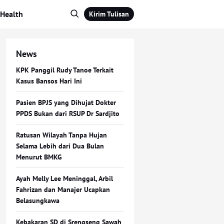
Health
Kirim Tulisan
News
KPK Panggil Rudy Tanoe Terkait
Kasus Bansos Hari Ini
Pasien BPJS yang Dihujat Dokter
PPDS Bukan dari RSUP Dr Sardjito
Ratusan Wilayah Tanpa Hujan
Selama Lebih dari Dua Bulan
Menurut BMKG
Ayah Melly Lee Meninggal, Arbil
Fahrizan dan Manajer Ucapkan
Belasungkawa
Kebakaran SD di Srengseng Sawah