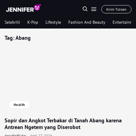
Kirim Tulisan
Selebriti
K-Pop
Lifestyle
Fashion And Beauty
Entertainme
Tag:
Abang
Health
Sopir dan Angkot Terbakar di Tanah Abang karena
Antrean Ngetem yang Diserobot
JenniferBlake
April 27, 2026