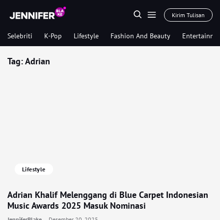
Kirim Tulisan
Selebriti
K-Pop
Lifestyle
Fashion And Beauty
Entertainme
Tag:
Adrian
Lifestyle
Adrian Khalif Melenggang di Blue Carpet Indonesian
Music Awards 2025 Masuk Nominasi
JenniferBlake
Desember 20, 2025