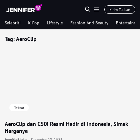
Kirim Tulisan
Selebriti
K-Pop
Lifestyle
Fashion And Beauty
Entertainme
Tag:
AeroClip
Tekno
AeroClip dan C50i Resmi Hadir di Indonesia, Simak
Harganya
JenniferBlake
Desember 23, 2025