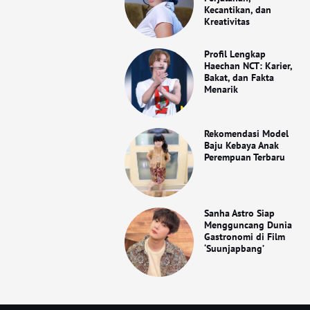
Kecantikan, dan
Kreativitas
Profil Lengkap
Haechan NCT: Karier,
Bakat, dan Fakta
Menarik
Rekomendasi Model
Baju Kebaya Anak
Perempuan Terbaru
Sanha Astro Siap
Mengguncang Dunia
Gastronomi di Film
‘Suunjapbang’