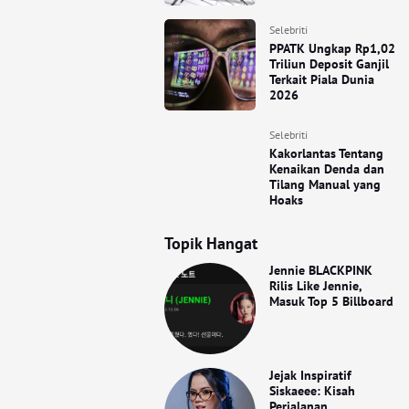
Selebriti
PPATK Ungkap Rp1,02
Triliun Deposit Ganjil
Terkait Piala Dunia
2026
Selebriti
Kakorlantas Tentang
Kenaikan Denda dan
Tilang Manual yang
Hoaks
Topik Hangat
Jennie BLACKPINK
Rilis Like Jennie,
Masuk Top 5 Billboard
Jejak Inspiratif
Siskaeee: Kisah
Perjalanan,