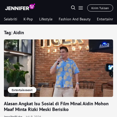
Kirim Tulisan
Selebriti
K-Pop
Lifestyle
Fashion And Beauty
Entertainme
Tag:
Aidin
Entertainment
Alasan Angkat Isu Sosial di Film Minal Aidin Mohon
Maaf Minta Rizki Meski Berisiko
JenniferBlake
Juli 9, 2026