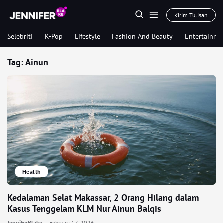
Kirim Tulisan
Selebriti
K-Pop
Lifestyle
Fashion And Beauty
Entertainme
Tag:
Ainun
Health
Kedalaman Selat Makassar, 2 Orang Hilang dalam
Kasus Tenggelam KLM Nur Ainun Balqis
JenniferBlake
Februari 17, 2026