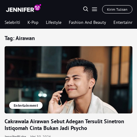
Kirim Tulisan
Selebriti
K-Pop
Lifestyle
Fashion And Beauty
Entertainme
Tag:
Airawan
Entertainment
Cakrawala Airawan Sebut Adegan Tersulit Sinetron
Istiqomah Cinta Bukan Jadi Psycho
JenniferBlake
Mei 30, 2026