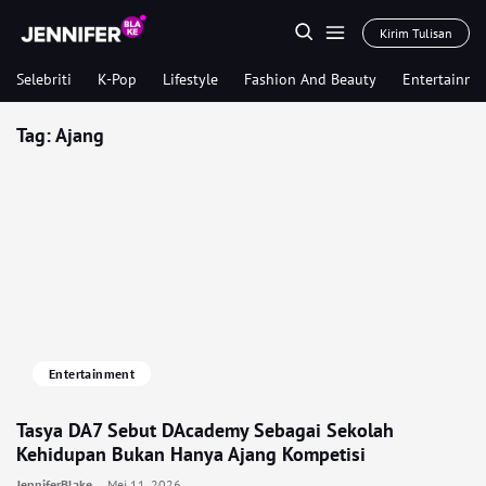
Kirim Tulisan
Selebriti
K-Pop
Lifestyle
Fashion And Beauty
Entertainme
Tag:
Ajang
Entertainment
Tasya DA7 Sebut DAcademy Sebagai Sekolah
Kehidupan Bukan Hanya Ajang Kompetisi
JenniferBlake
Mei 11, 2026