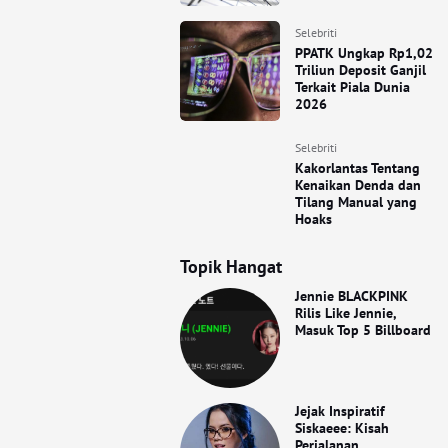
Selebriti
PPATK Ungkap Rp1,02
Triliun Deposit Ganjil
Terkait Piala Dunia
2026
Selebriti
Kakorlantas Tentang
Kenaikan Denda dan
Tilang Manual yang
Hoaks
Topik Hangat
Jennie BLACKPINK
Rilis Like Jennie,
Masuk Top 5 Billboard
Jejak Inspiratif
Siskaeee: Kisah
Perjalanan,