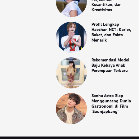
Kecantikan, dan
Kreativitas
Profil Lengkap
Haechan NCT: Karier,
Bakat, dan Fakta
Menarik
Rekomendasi Model
Baju Kebaya Anak
Perempuan Terbaru
Sanha Astro Siap
Mengguncang Dunia
Gastronomi di Film
‘Suunjapbang’