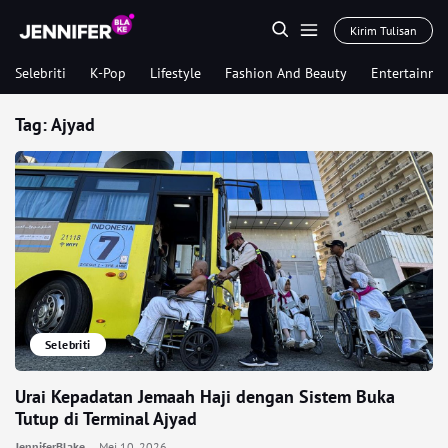
Kirim Tulisan
Selebriti
K-Pop
Lifestyle
Fashion And Beauty
Entertainme
Tag:
Ajyad
Selebriti
Urai Kepadatan Jemaah Haji dengan Sistem Buka
Tutup di Terminal Ajyad
JenniferBlake
Mei 10, 2026