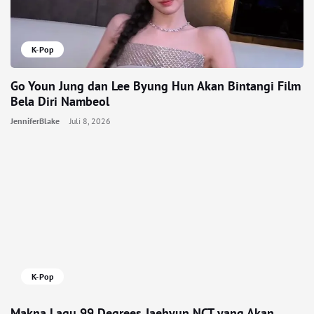
K-Pop
Go Youn Jung dan Lee Byung Hun Akan Bintangi Film
Bela Diri Nambeol
JenniferBlake
Juli 8, 2026
K-Pop
Makna Lagu 99 Degrees Jaehyun NCT yang Akan