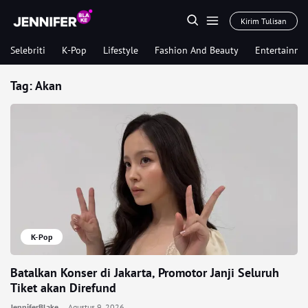
Kirim Tulisan
Selebriti
K-Pop
Lifestyle
Fashion And Beauty
Entertainme
Tag:
Akan
K-Pop
Batalkan Konser di Jakarta, Promotor Janji Seluruh
Tiket akan Direfund
JenniferBlake
Agustus 9, 2026