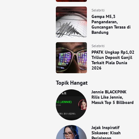
Selebriti
Gempa M5,3
Pangandaran,
Guncangan Terasa di
Bandung
Selebriti
PPATK Ungkap Rp1,02
Triliun Deposit Ganjil
Terkait Piala Dunia
2026
Topik Hangat
Jennie BLACKPINK
Rilis Like Jennie,
Masuk Top 5 Billboard
Jejak Inspiratif
Siskaeee: Kisah
Perjalanan,