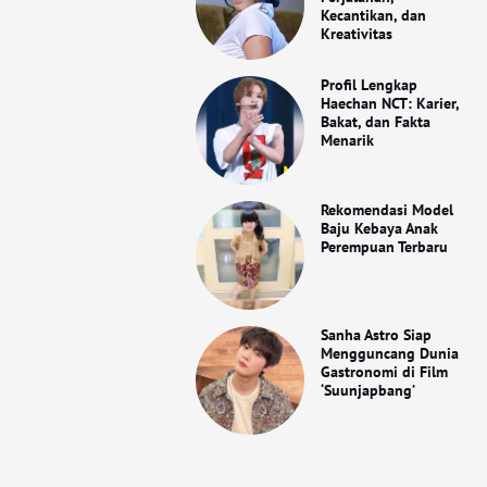
Kecantikan, dan
Kreativitas
Profil Lengkap
Haechan NCT: Karier,
Bakat, dan Fakta
Menarik
Rekomendasi Model
Baju Kebaya Anak
Perempuan Terbaru
Sanha Astro Siap
Mengguncang Dunia
Gastronomi di Film
‘Suunjapbang’