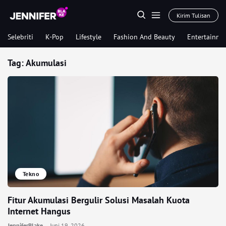
Kirim Tulisan
Selebriti
K-Pop
Lifestyle
Fashion And Beauty
Entertainme
Tag:
Akumulasi
Tekno
Fitur Akumulasi Bergulir Solusi Masalah Kuota
Internet Hangus
JenniferBlake
Juni 19, 2026