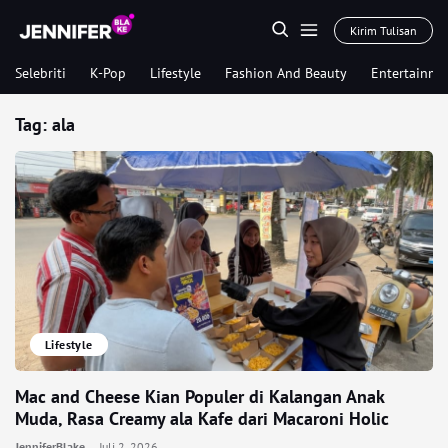
Kirim Tulisan
Selebriti
K-Pop
Lifestyle
Fashion And Beauty
Entertainme
Tag:
ala
Lifestyle
Mac and Cheese Kian Populer di Kalangan Anak
Muda, Rasa Creamy ala Kafe dari Macaroni Holic
JenniferBlake
Juli 2, 2026