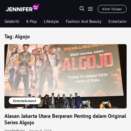
Kirim Tulisan
Selebriti
K-Pop
Lifestyle
Fashion And Beauty
Entertainme
Tag:
Algojo
Entertainment
Alasan Jakarta Utara Berperan Penting dalam Original
Series Algojo
JenniferBlake
Januari 9, 2026