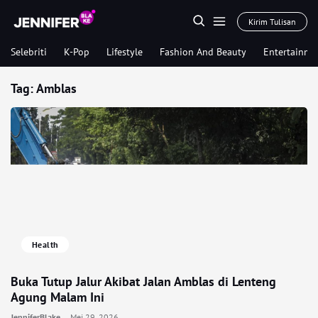
Kirim Tulisan
Selebriti
K-Pop
Lifestyle
Fashion And Beauty
Entertainme
Tag:
Amblas
Health
Buka Tutup Jalur Akibat Jalan Amblas di Lenteng
Agung Malam Ini
JenniferBlake
Mei 29, 2026