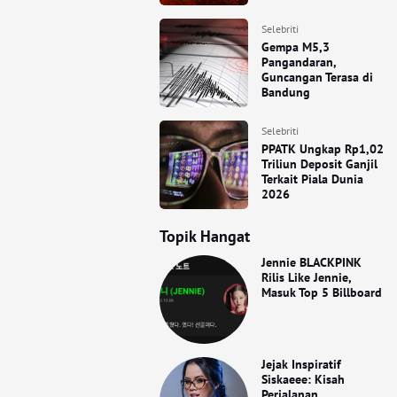
Selebriti
Gempa M5,3
Pangandaran,
Guncangan Terasa di
Bandung
Selebriti
PPATK Ungkap Rp1,02
Triliun Deposit Ganjil
Terkait Piala Dunia
2026
Topik Hangat
Jennie BLACKPINK
Rilis Like Jennie,
Masuk Top 5 Billboard
Jejak Inspiratif
Siskaeee: Kisah
Perjalanan,