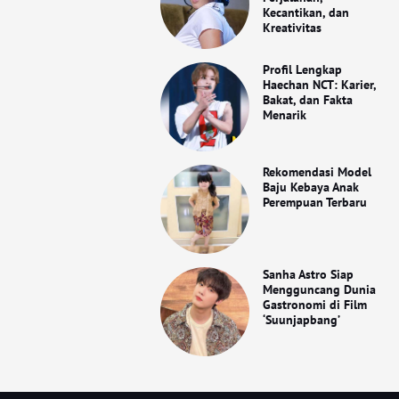
Kecantikan, dan
Kreativitas
Profil Lengkap
Haechan NCT: Karier,
Bakat, dan Fakta
Menarik
Rekomendasi Model
Baju Kebaya Anak
Perempuan Terbaru
Sanha Astro Siap
Mengguncang Dunia
Gastronomi di Film
‘Suunjapbang’