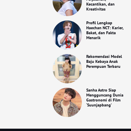
Kecantikan, dan
Kreativitas
Profil Lengkap
Haechan NCT: Karier,
Bakat, dan Fakta
Menarik
Rekomendasi Model
Baju Kebaya Anak
Perempuan Terbaru
Sanha Astro Siap
Mengguncang Dunia
Gastronomi di Film
‘Suunjapbang’