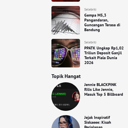
Selebriti
Gempa M5,3
Pangandaran,
Guncangan Terasa di
Bandung
Selebriti
PPATK Ungkap Rp1,02
Triliun Deposit Ganjil
Terkait Piala Dunia
2026
Topik Hangat
Jennie BLACKPINK
Rilis Like Jennie,
Masuk Top 5 Billboard
Jejak Inspiratif
Siskaeee: Kisah
Perjalanan,