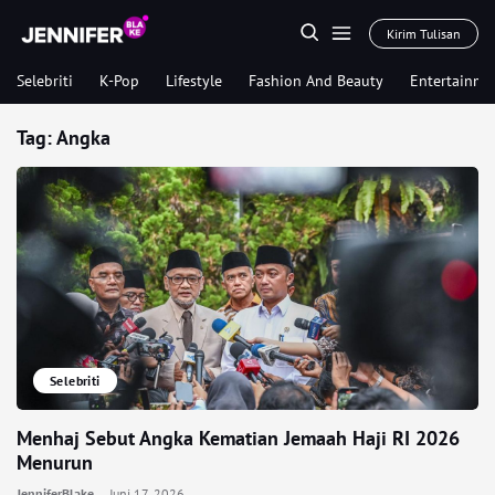
Kirim Tulisan
Selebriti
K-Pop
Lifestyle
Fashion And Beauty
Entertainme
Tag:
Angka
Selebriti
Menhaj Sebut Angka Kematian Jemaah Haji RI 2026
Menurun
JenniferBlake
Juni 17, 2026