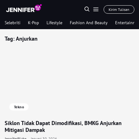
Kirim Tulisan
Selebriti
K-Pop
Lifestyle
Fashion And Beauty
Entertainme
Tag:
Anjurkan
Tekno
Siklon Tidak Dapat Dimodifikasi, BMKG Anjurkan
Mitigasi Dampak
JenniferBlake
Januari 30, 2026