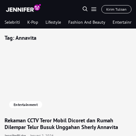
Kirim Tulisan
Selebriti
K-Pop
Lifestyle
Fashion And Beauty
Entertainme
Tag:
Annavita
Entertainment
Rekaman CCTV Teror Mobil Dicoret dan Rumah
Dilempar Telur Busuk Unggahan Sherly Annavita
JenniferBlake
Januari 2, 2026