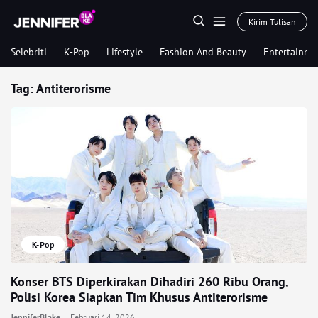
Kirim Tulisan
Selebriti
K-Pop
Lifestyle
Fashion And Beauty
Entertainme
Tag:
Antiterorisme
K-Pop
Konser BTS Diperkirakan Dihadiri 260 Ribu Orang,
Polisi Korea Siapkan Tim Khusus Antiterorisme
JenniferBlake
Februari 14, 2026