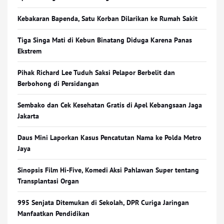
Kebakaran Bapenda, Satu Korban Dilarikan ke Rumah Sakit
Tiga Singa Mati di Kebun Binatang Diduga Karena Panas
Ekstrem
Pihak Richard Lee Tuduh Saksi Pelapor Berbelit dan
Berbohong di Persidangan
Sembako dan Cek Kesehatan Gratis di Apel Kebangsaan Jaga
Jakarta
Daus Mini Laporkan Kasus Pencatutan Nama ke Polda Metro
Jaya
Sinopsis Film Hi-Five, Komedi Aksi Pahlawan Super tentang
Transplantasi Organ
995 Senjata Ditemukan di Sekolah, DPR Curiga Jaringan
Manfaatkan Pendidikan