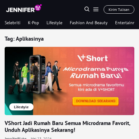
Kirim Tulisan
Selebriti
K-Pop
Lifestyle
Fashion And Beauty
Entertainme
Tag:
Aplikasinya
Lifestyle
VShort Jadi Rumah Baru Semua Microdrama Favorit,
Unduh Aplikasinya Sekarang!
JenniferBlake
Mei 23, 2026