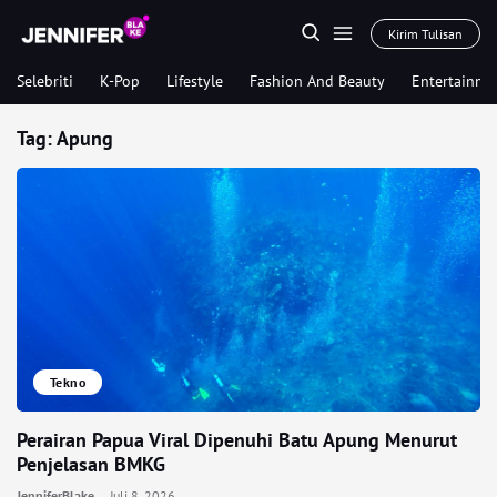
Kirim Tulisan
Selebriti
K-Pop
Lifestyle
Fashion And Beauty
Entertainme
Tag:
Apung
Tekno
Perairan Papua Viral Dipenuhi Batu Apung Menurut
Penjelasan BMKG
JenniferBlake
Juli 8, 2026