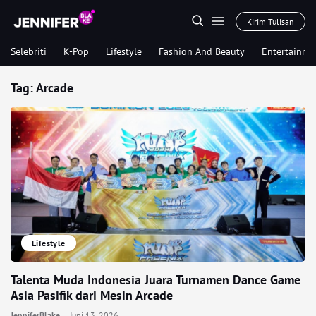
Kirim Tulisan
Selebriti
K-Pop
Lifestyle
Fashion And Beauty
Entertainme
Tag:
Arcade
Lifestyle
Talenta Muda Indonesia Juara Turnamen Dance Game
Asia Pasifik dari Mesin Arcade
JenniferBlake
Juni 13, 2026