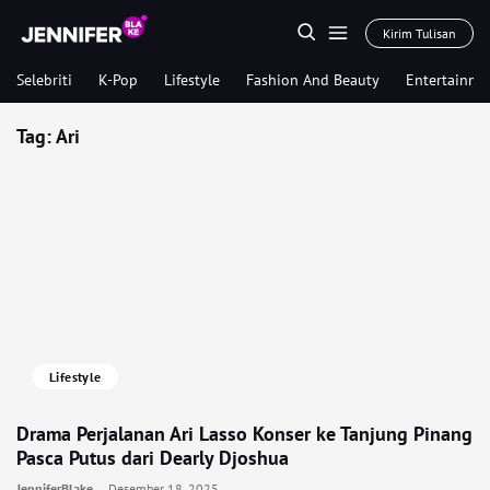
Kirim Tulisan
Selebriti
K-Pop
Lifestyle
Fashion And Beauty
Entertainme
Tag:
Ari
Lifestyle
Drama Perjalanan Ari Lasso Konser ke Tanjung Pinang
Pasca Putus dari Dearly Djoshua
JenniferBlake
Desember 18, 2025