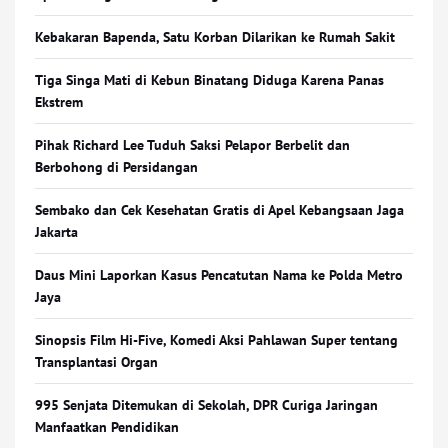
Kebakaran Bapenda, Satu Korban Dilarikan ke Rumah Sakit
Tiga Singa Mati di Kebun Binatang Diduga Karena Panas
Ekstrem
Pihak Richard Lee Tuduh Saksi Pelapor Berbelit dan
Berbohong di Persidangan
Sembako dan Cek Kesehatan Gratis di Apel Kebangsaan Jaga
Jakarta
Daus Mini Laporkan Kasus Pencatutan Nama ke Polda Metro
Jaya
Sinopsis Film Hi-Five, Komedi Aksi Pahlawan Super tentang
Transplantasi Organ
995 Senjata Ditemukan di Sekolah, DPR Curiga Jaringan
Manfaatkan Pendidikan