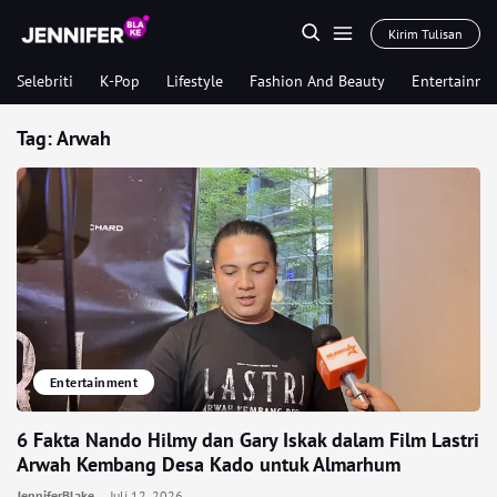
Kirim Tulisan
Selebriti
K-Pop
Lifestyle
Fashion And Beauty
Entertainme
Tag:
Arwah
Entertainment
6 Fakta Nando Hilmy dan Gary Iskak dalam Film Lastri
Arwah Kembang Desa Kado untuk Almarhum
JenniferBlake
Juli 12, 2026