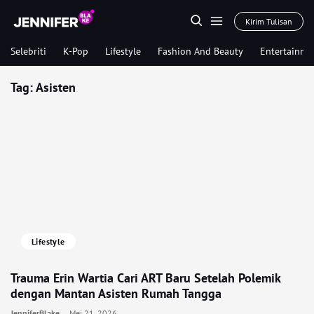
Kirim Tulisan
Selebriti
K-Pop
Lifestyle
Fashion And Beauty
Entertainme
Tag:
Asisten
Lifestyle
Trauma Erin Wartia Cari ART Baru Setelah Polemik
dengan Mantan Asisten Rumah Tangga
JenniferBlake
Mei 21, 2026