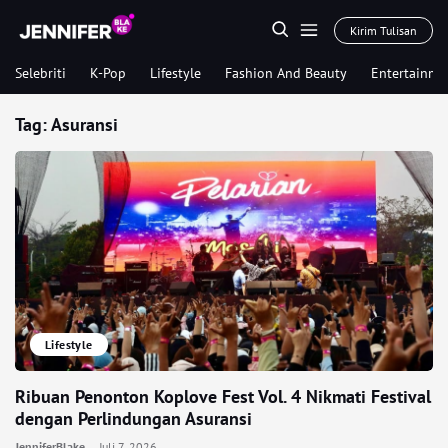
Kirim Tulisan
Selebriti
K-Pop
Lifestyle
Fashion And Beauty
Entertainme
Tag:
Asuransi
Lifestyle
Ribuan Penonton Koplove Fest Vol. 4 Nikmati Festival
dengan Perlindungan Asuransi
JenniferBlake
Juli 7, 2026