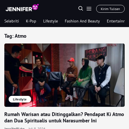
Kirim Tulisan
Selebriti
K-Pop
Lifestyle
Fashion And Beauty
Entertainme
Tag:
Atmo
Lifestyle
Rumah Warisan atau Ditinggalkan? Pendapat Ki Atmo
dan Dua Spiritualis untuk Narasumber Ini
JenniferBlake
Juli 8, 2026