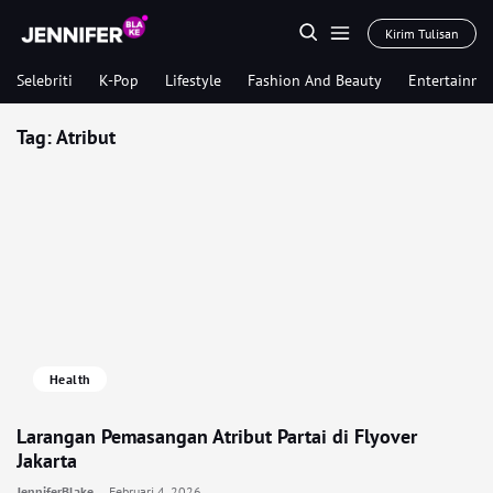
Kirim Tulisan
Selebriti
K-Pop
Lifestyle
Fashion And Beauty
Entertainme
Tag:
Atribut
Health
Larangan Pemasangan Atribut Partai di Flyover
Jakarta
JenniferBlake
Februari 4, 2026