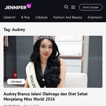
Kirim Tulisan
Selebriti
K-Pop
Lifestyle
Fashion And Beauty
Entertainme
Tag:
Audrey
Lifestyle
Audrey Bianca Jalani Olahraga dan Diet Sehat
Menjelang Miss World 2026
JenniferBlake
Mei 13, 2026