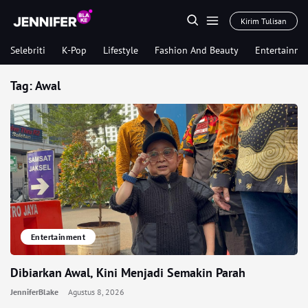
Kirim Tulisan
Selebriti
K-Pop
Lifestyle
Fashion And Beauty
Entertainme
Tag:
Awal
Entertainment
Dibiarkan Awal, Kini Menjadi Semakin Parah
JenniferBlake
Agustus 8, 2026