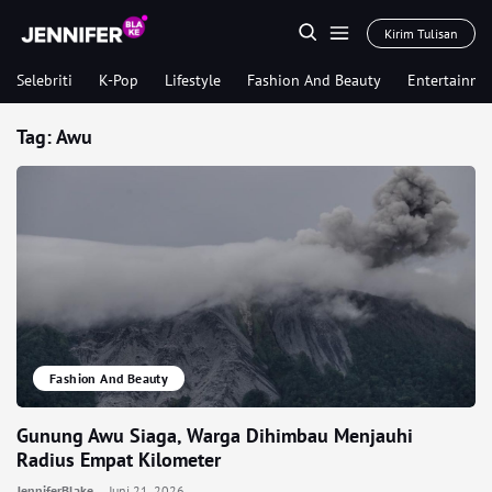
Kirim Tulisan
Selebriti
K-Pop
Lifestyle
Fashion And Beauty
Entertainme
Tag:
Awu
Fashion And Beauty
Gunung Awu Siaga, Warga Dihimbau Menjauhi
Radius Empat Kilometer
JenniferBlake
Juni 21, 2026