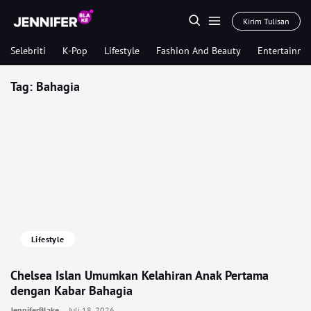
Kirim Tulisan
Selebriti
K-Pop
Lifestyle
Fashion And Beauty
Entertainme
Tag:
Bahagia
Lifestyle
Chelsea Islan Umumkan Kelahiran Anak Pertama
dengan Kabar Bahagia
JenniferBlake
Juli 18, 2026