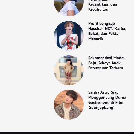
Kecantikan, dan
Kreativitas
Profil Lengkap
Haechan NCT: Karier,
Bakat, dan Fakta
Menarik
Rekomendasi Model
Baju Kebaya Anak
Perempuan Terbaru
Sanha Astro Siap
Mengguncang Dunia
Gastronomi di Film
‘Suunjapbang’