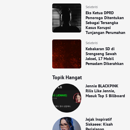
Selebriti
Eks Ketua DPRD
Ponorogo Ditentukan
Sebagai Tersangka
Kasus Korupsi
Tunjangan Perumahan
Selebriti
Kebakaran SD di
Srengseng Sawah
Jaksel, 17 Mobil
Pemadam Dikerahkan
Topik Hangat
Jennie BLACKPINK
Rilis Like Jennie,
Masuk Top 5 Billboard
Jejak Inspiratif
Siskaeee: Kisah
Perjalanan,