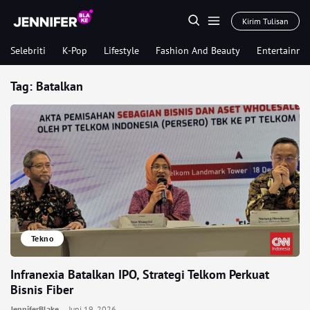
Kirim Tulisan
Selebriti
K-Pop
Lifestyle
Fashion And Beauty
Entertainme
Tag:
Batalkan
Tekno
Infranexia Batalkan IPO, Strategi Telkom Perkuat
Bisnis Fiber
JenniferBlake
Juni 19, 2026