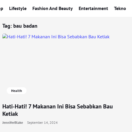
op
Lifestyle
Fashion And Beauty
Entertainment
Tekno
Tag:
bau badan
Health
Hati-Hati! 7 Makanan Ini Bisa Sebabkan Bau
Ketiak
JenniferBlake
September 14, 2024