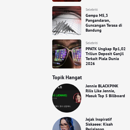
Selebriti
Gempa M5,3
Pangandaran,
Guncangan Terasa di
Bandung
Selebriti
PPATK Ungkap Rp1,02
Triliun Deposit Ganjil
Terkait Piala Dunia
2026
Topik Hangat
Jennie BLACKPINK
Rilis Like Jennie,
Masuk Top 5 Billboard
Jejak Inspiratif
Siskaeee: Kisah
Perjalanan,