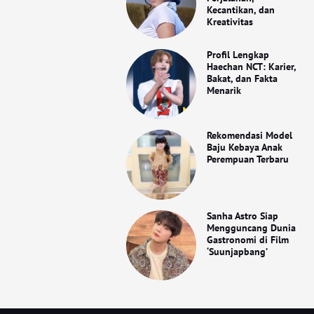
Kecantikan, dan
Kreativitas
Profil Lengkap
Haechan NCT: Karier,
Bakat, dan Fakta
Menarik
Rekomendasi Model
Baju Kebaya Anak
Perempuan Terbaru
Sanha Astro Siap
Mengguncang Dunia
Gastronomi di Film
‘Suunjapbang’