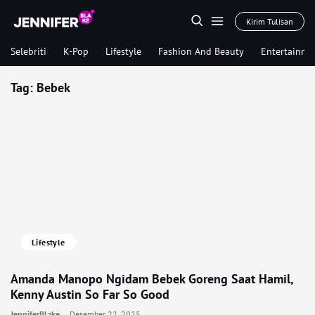
Kirim Tulisan
Selebriti
K-Pop
Lifestyle
Fashion And Beauty
Entertainme
Tag:
Bebek
Lifestyle
Amanda Manopo Ngidam Bebek Goreng Saat Hamil,
Kenny Austin So Far So Good
JenniferBlake
Desember 22, 2025