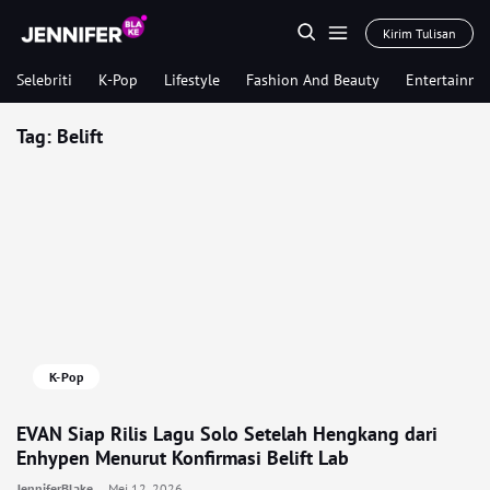
Kirim Tulisan
Selebriti
K-Pop
Lifestyle
Fashion And Beauty
Entertainme
Tag:
Belift
K-Pop
EVAN Siap Rilis Lagu Solo Setelah Hengkang dari
Enhypen Menurut Konfirmasi Belift Lab
JenniferBlake
Mei 12, 2026