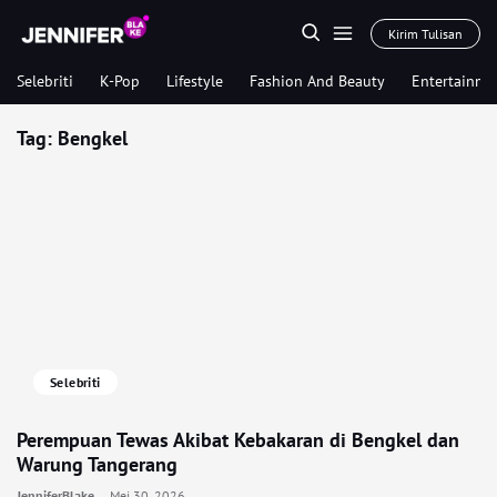
Kirim Tulisan
Selebriti
K-Pop
Lifestyle
Fashion And Beauty
Entertainme
Tag:
Bengkel
Selebriti
Perempuan Tewas Akibat Kebakaran di Bengkel dan
Warung Tangerang
JenniferBlake
Mei 30, 2026