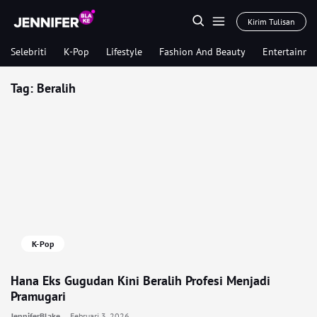
Kirim Tulisan
Selebriti
K-Pop
Lifestyle
Fashion And Beauty
Entertainme
Tag:
Beralih
K-Pop
Hana Eks Gugudan Kini Beralih Profesi Menjadi
Pramugari
JenniferBlake
Februari 3, 2026