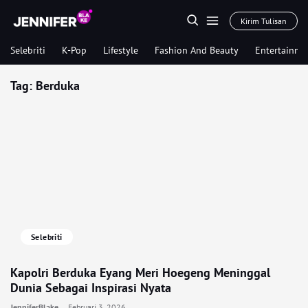
Kirim Tulisan
Selebriti
K-Pop
Lifestyle
Fashion And Beauty
Entertainme
Tag:
Berduka
Selebriti
Kapolri Berduka Eyang Meri Hoegeng Meninggal
Dunia Sebagai Inspirasi Nyata
JenniferBlake
Februari 3, 2026